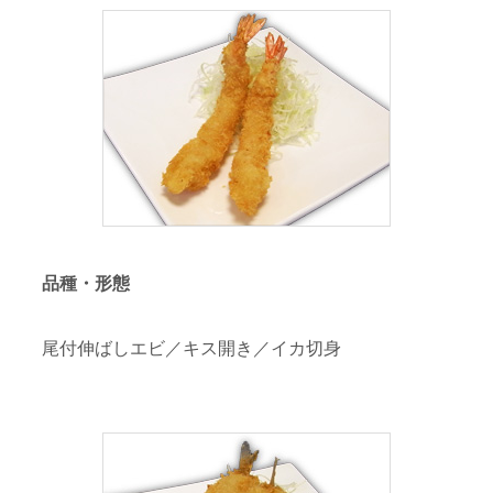
品種・形態
尾付伸ばしエビ／キス開き／イカ切身