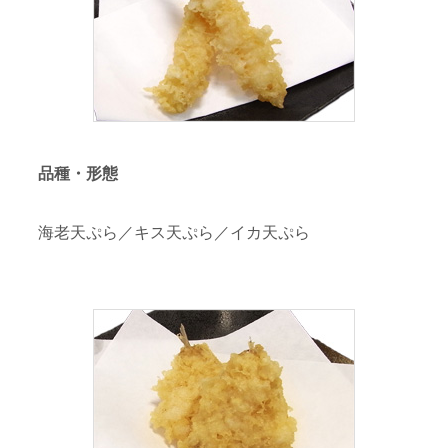
品種・形態
海老天ぷら／キス天ぷら／イカ天ぷら